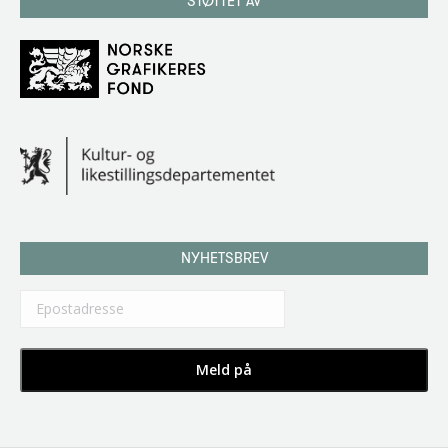
STØTTET AV
NYHETSBREV