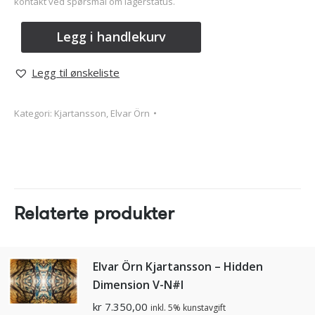
kontakt ved spørsmål om lagerstatus.
Legg i handlekurv
Legg til ønskeliste
Kategori:
Kjartansson, Elvar Örn
Relaterte produkter
Elvar Örn Kjartansson – Hidden
Dimension V-N#I
kr
7.350,00
inkl. 5% kunstavgift