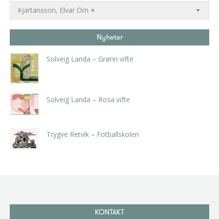
Kjartansson, Elvar Örn
×
Nyheter
Solveig Landa – Grønn vifte
kr
5.250,00
inkl. 5% kunstavgift
Solveig Landa – Rosa vifte
kr
5.250,00
inkl. 5% kunstavgift
Trygve Retvik – Fotballskolen
kr
2.940,00
inkl. 5% kunstavgift
KONTAKT