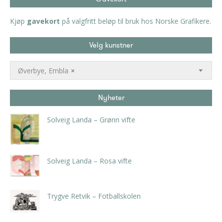
Kjøp
gavekort
på valgfritt beløp til bruk hos Norske Grafikere.
Velg kunstner
Øverbye, Embla
×
Nyheter
Solveig Landa – Grønn vifte
kr
5.250,00
inkl. 5% kunstavgift
Solveig Landa – Rosa vifte
kr
5.250,00
inkl. 5% kunstavgift
Trygve Retvik – Fotballskolen
kr
2.940,00
inkl. 5% kunstavgift