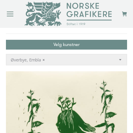
You are here:
Velg kunstner
Øverbye, Embla
×