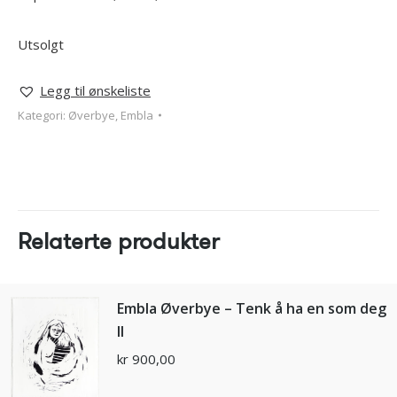
Utsolgt
Legg til ønskeliste
Kategori:
Øverbye, Embla
Relaterte produkter
Embla Øverbye – Tenk å ha en som deg
ll
kr
900,00