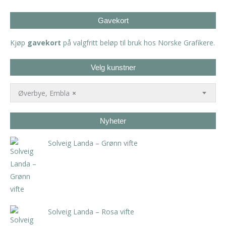
Gavekort
Kjøp
gavekort
på valgfritt beløp til bruk hos Norske Grafikere.
Velg kunstner
Øverbye, Embla
×
Nyheter
Solveig Landa – Grønn vifte
kr
5.250,00
inkl. 5% kunstavgift
Solveig Landa – Rosa vifte