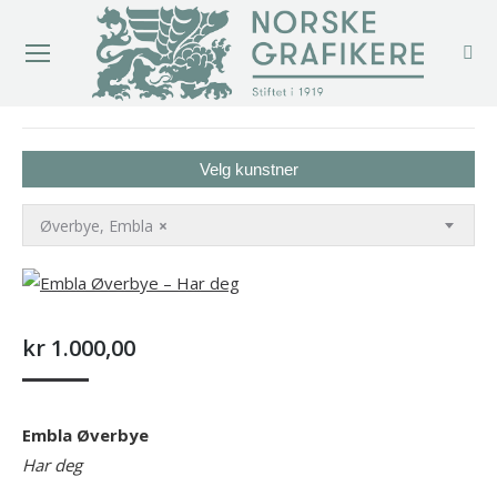
You are here:
Velg kunstner
Øverbye, Embla
×
kr
1.000,00
Embla Øverbye
Har deg