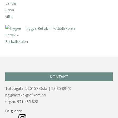
kr
5.250,00
inkl. 5% kunstavgift
Trygve Retvik – Fotballskolen
kr
2.940,00
inkl. 5% kunstavgift
KONTAKT
Tollbugata 24,0157 Oslo | 23 35 89 40
ng@norske-grafikere.no
org.nr. 971 435 828
Følg oss: