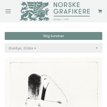
You are here:
Velg kunstner
Øverbye, Embla
×