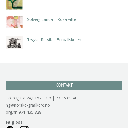
kr
5.250,00
inkl. 5% kunstavgift
Solveig Landa – Rosa vifte
kr
5.250,00
inkl. 5% kunstavgift
Trygve Retvik – Fotballskolen
kr
2.940,00
inkl. 5% kunstavgift
KONTAKT
Tollbugata 24,0157 Oslo | 23 35 89 40
ng@norske-grafikere.no
org.nr. 971 435 828
Følg oss: