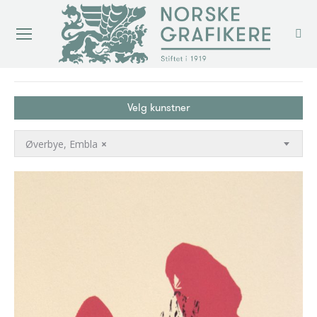
You are here:
Velg kunstner
Øverbye, Embla
×