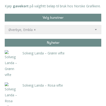
Kjøp
gavekort
på valgfritt beløp til bruk hos Norske Grafikere.
Velg kunstner
Øverbye, Embla
×
Nyheter
Solveig Landa – Grønn vifte
kr
5.250,00
inkl. 5% kunstavgift
Solveig Landa – Rosa vifte
kr
5.250,00
inkl. 5% kunstavgift