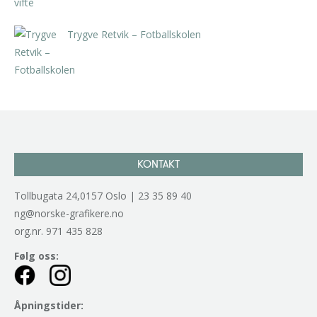
Trygve Retvik – Fotballskolen
kr
2.940,00
inkl. 5% kunstavgift
KONTAKT
Tollbugata 24,0157 Oslo | 23 35 89 40
ng@norske-grafikere.no
org.nr. 971 435 828
Følg oss:
Åpningstider: