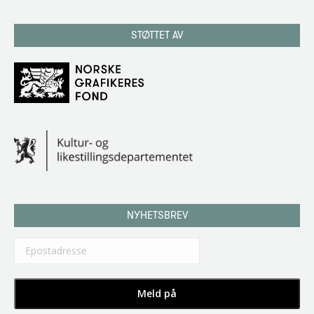
STØTTET AV
NYHETSBREV