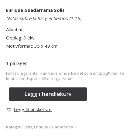
Enrique Guadarrama Solis
Notas sobre la luz y el tiempo (1.15)
Akvatint
Opplag: 3 eks.
Motivformat: 35 x 49 cm
1 på lager
Faktisk lagerantall kan variere noe fra det som er oppgitt her. Ta
kontakt ved spørsmål om lagerstatus.
Legg i handlekurv
Legg til ønskeliste
Kategori:
Solis, Enrique Guadarrama