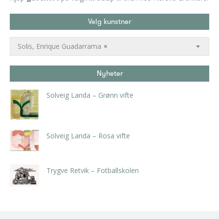
Velg kunstner
Solis, Enrique Guadarrama
×
Nyheter
Solveig Landa – Grønn vifte
kr
5.250,00
inkl. 5% kunstavgift
Solveig Landa – Rosa vifte
kr
5.250,00
inkl. 5% kunstavgift
Trygve Retvik – Fotballskolen
kr
2.940,00
inkl. 5% kunstavgift