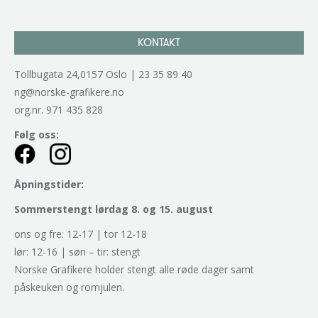
KONTAKT
Tollbugata 24,0157 Oslo | 23 35 89 40
ng@norske-grafikere.no
org.nr. 971 435 828
Følg oss:
Åpningstider:
Sommerstengt lørdag 8. og 15. august
ons og fre: 12-17 | tor 12-18
lør: 12-16 | søn – tir: stengt
Norske Grafikere holder stengt alle røde dager samt
påskeuken og romjulen.