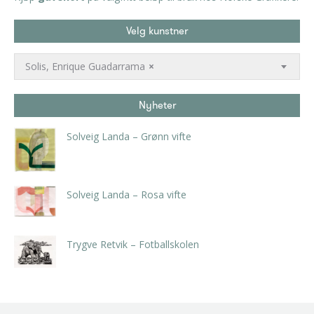
Velg kunstner
Solis, Enrique Guadarrama
×
Nyheter
Solveig Landa – Grønn vifte
kr
5.250,00
inkl. 5% kunstavgift
Solveig Landa – Rosa vifte
kr
5.250,00
inkl. 5% kunstavgift
Trygve Retvik – Fotballskolen
kr
2.940,00
inkl. 5% kunstavgift