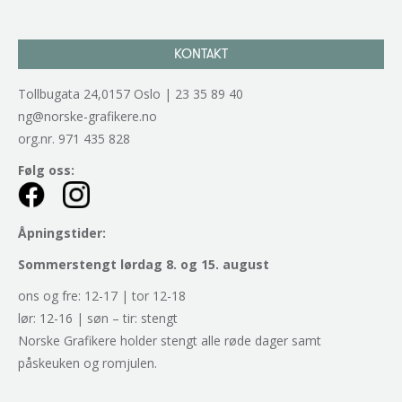
KONTAKT
Tollbugata 24,0157 Oslo | 23 35 89 40
ng@norske-grafikere.no
org.nr. 971 435 828
Følg oss:
Åpningstider:
Sommerstengt lørdag 8. og 15. august
ons og fre: 12-17 | tor 12-18
lør: 12-16 | søn – tir: stengt
Norske Grafikere holder stengt alle røde dager samt
påskeuken og romjulen.