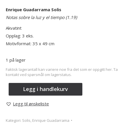
Enrique Guadarrama Solis
Notas sobre la luz y el tiempo (1.19)
Akvatint
Opplag: 3 eks.
Motivformat: 35 x 49 cm
1 på lager
Faktisk lagerantall kan variere noe fra det som er oppgitt her. Ta
kontakt ved spørsmål om lagerstatus.
Legg i handlekurv
Legg til ønskeliste
Kategori:
Solis, Enrique Guadarrama