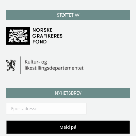
STØTTET AV
NYHETSBREV