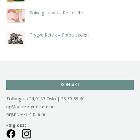
Solveig Landa – Rosa vifte
kr
5.250,00
inkl. 5% kunstavgift
Trygve Retvik – Fotballskolen
kr
2.940,00
inkl. 5% kunstavgift
KONTAKT
Tollbugata 24,0157 Oslo | 23 35 89 40
ng@norske-grafikere.no
org.nr. 971 435 828
Følg oss: