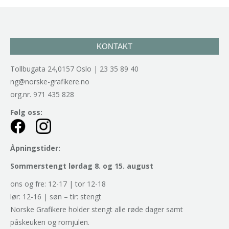
KONTAKT
Tollbugata 24,0157 Oslo | 23 35 89 40
ng@norske-grafikere.no
org.nr. 971 435 828
Følg oss:
Åpningstider:
Sommerstengt lørdag 8. og 15. august
ons og fre: 12-17 | tor 12-18
lør: 12-16 | søn – tir: stengt
Norske Grafikere holder stengt alle røde dager samt
påskeuken og romjulen.