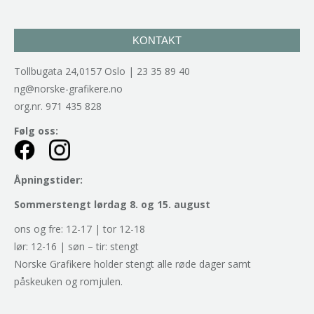
KONTAKT
Tollbugata 24,0157 Oslo | 23 35 89 40
ng@norske-grafikere.no
org.nr. 971 435 828
Følg oss:
Åpningstider:
Sommerstengt lørdag 8. og 15. august
ons og fre: 12-17 | tor 12-18
lør: 12-16 | søn – tir: stengt
Norske Grafikere holder stengt alle røde dager samt
påskeuken og romjulen.