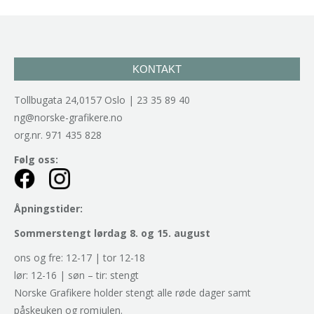
KONTAKT
Tollbugata 24,0157 Oslo | 23 35 89 40
ng@norske-grafikere.no
org.nr. 971 435 828
Følg oss:
Åpningstider:
Sommerstengt lørdag 8. og 15. august
ons og fre: 12-17 | tor 12-18
lør: 12-16 | søn – tir: stengt
Norske Grafikere holder stengt alle røde dager samt
påskeuken og romjulen.