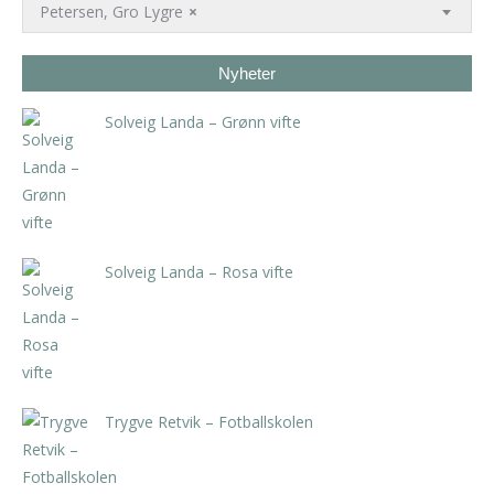
Petersen, Gro Lygre
×
Nyheter
Solveig Landa – Grønn vifte
kr
5.250,00
inkl. 5% kunstavgift
Solveig Landa – Rosa vifte
kr
5.250,00
inkl. 5% kunstavgift
Trygve Retvik – Fotballskolen
kr
2.940,00
inkl. 5% kunstavgift