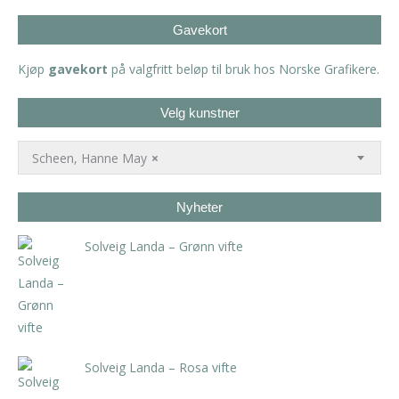
Gavekort
Kjøp
gavekort
på valgfritt beløp til bruk hos Norske Grafikere.
Velg kunstner
Scheen, Hanne May
×
Nyheter
Solveig Landa – Grønn vifte
kr
5.250,00
inkl. 5% kunstavgift
Solveig Landa – Rosa vifte
kr
5.250,00
inkl. 5% kunstavgift