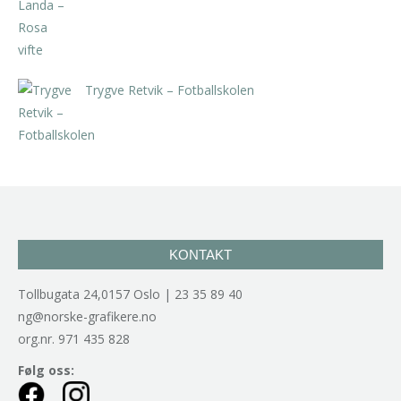
Trygve Retvik – Fotballskolen
kr
2.940,00
inkl. 5% kunstavgift
KONTAKT
Tollbugata 24,0157 Oslo | 23 35 89 40
ng@norske-grafikere.no
org.nr. 971 435 828
Følg oss: