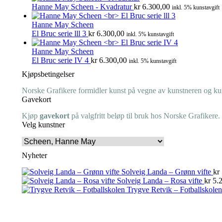
Hanne May Scheen - Kvadratur
kr
6.300,00
inkl. 5% kunstavgift
Hanne May Scheen
El Bruc serie lll 3
kr
6.300,00
inkl. 5% kunstavgift
Hanne May Scheen
El Bruc serie IV 4
kr
6.300,00
inkl. 5% kunstavgift
Kjøpsbetingelser
Norske Grafikere formidler kunst på vegne av kunstneren og kuns
Gavekort
Kjøp
gavekort
på valgfritt beløp til bruk hos Norske Grafikere.
Velg kunstner
Nyheter
Solveig Landa – Grønn vifte
kr
Solveig Landa – Rosa vifte
kr
5.2
Trygve Retvik – Fotballskolen