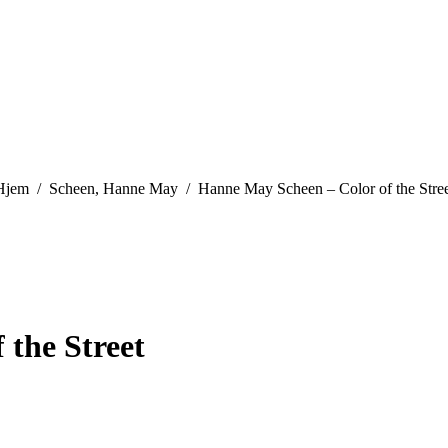
ou are here:
Hjem
Scheen, Hanne May
Hanne May Scheen – Color of the Stree
 the Street