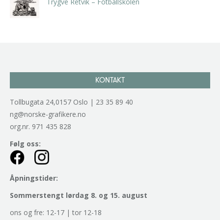
Trygve Retvik – Fotballskolen
kr
2.940,00
inkl. 5% kunstavgift
KONTAKT
Tollbugata 24,0157 Oslo | 23 35 89 40
ng@norske-grafikere.no
org.nr. 971 435 828
Følg oss:
Åpningstider:
Sommerstengt lørdag 8. og 15. august
ons og fre: 12-17 | tor 12-18