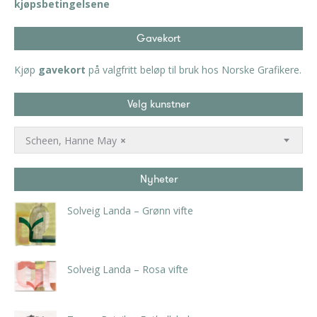
kjøpsbetingelsene
Gavekort
Kjøp
gavekort
på valgfritt beløp til bruk hos Norske Grafikere.
Velg kunstner
Scheen, Hanne May
×
Nyheter
Solveig Landa – Grønn vifte
kr
5.250,00
inkl. 5% kunstavgift
Solveig Landa – Rosa vifte
kr
5.250,00
inkl. 5% kunstavgift