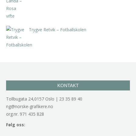
Trygve Retvik – Fotballskolen
kr
2.940,00
inkl. 5% kunstavgift
KONTAKT
Tollbugata 24,0157 Oslo | 23 35 89 40
ng@norske-grafikere.no
org.nr. 971 435 828
Følg oss: