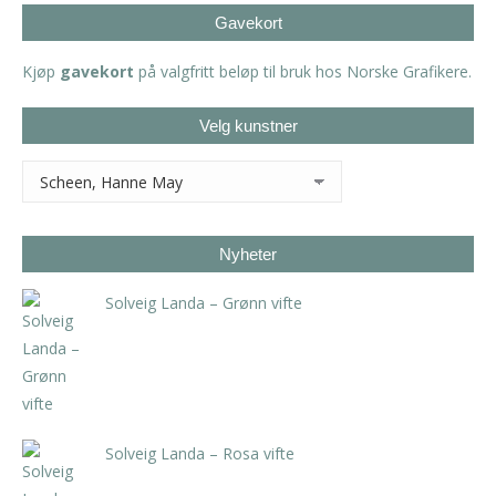
Gavekort
Kjøp
gavekort
på valgfritt beløp til bruk hos Norske Grafikere.
Velg kunstner
Nyheter
Solveig Landa – Grønn vifte
kr
5.250,00
inkl. 5% kunstavgift
Solveig Landa – Rosa vifte
kr
5.250,00
inkl. 5% kunstavgift