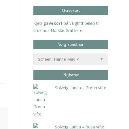
Gavekort
Kjøp
gavekort
på valgfritt beløp til
bruk hos Norske Grafikere.
Velg kunstner
Scheen, Hanne May
×
Nyheter
Solveig Landa – Grønn vifte
kr
5.250,00
inkl. 5% kunstavgift
Solveig Landa – Rosa vifte