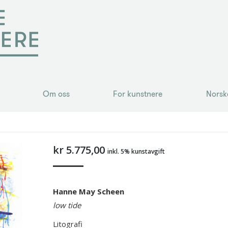
Om oss
For kunstnere
Norsk
Om oss
For kunstnere
Norsk
kr
5.775,00
inkl. 5% kunstavgift
Hanne May Scheen
low tide
Litografi