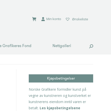
e Grafikeres Fond
Nettgalleri
Search:
Min konto
Ønskeliste
e Grafikeres Fond
Nettgalleri
Search:
Kjøpsbetingelser
Norske Grafikere formidler kunst på
vegne av kunstneren og kunstverket er
kunstnerens eiendom inntil varen er
betalt.
Les kjøpsbetingelsene