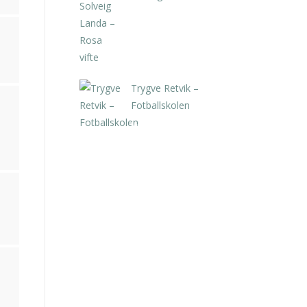
kr
5.250,00
inkl. 5% kunstavgift
Trygve Retvik –
Fotballskolen
kr
2.940,00
inkl. 5% kunstavgift