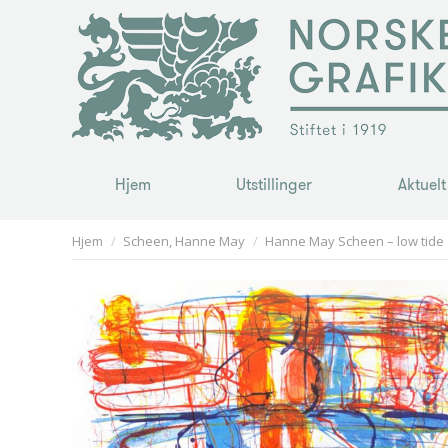
Hjem
Utstillinger
Aktuelt
Hjem
Utstillinger
Aktuelt
You are here:
Hjem
Scheen, Hanne May
Hanne May Scheen – low tide