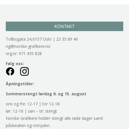
KONTAKT
Tollbugata 24,0157 Oslo | 23 35 89 40
ng@norske-grafikere.no
org.nr. 971 435 828
Følg oss:
Åpningstider:
Sommerstengt lørdag 8. og 15. august
ons og fre: 12-17 | tor 12-18
lør: 12-16 | søn – tir: stengt
Norske Grafikere holder stengt alle røde dager samt
påskeuken og romjulen.