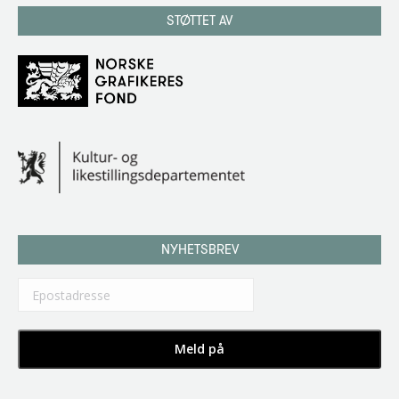
STØTTET AV
NYHETSBREV