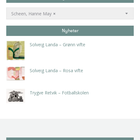
Scheen, Hanne May
×
Nyheter
Solveig Landa – Grønn vifte
kr
5.250,00
inkl. 5% kunstavgift
Solveig Landa – Rosa vifte
kr
5.250,00
inkl. 5% kunstavgift
Trygve Retvik – Fotballskolen
kr
2.940,00
inkl. 5% kunstavgift