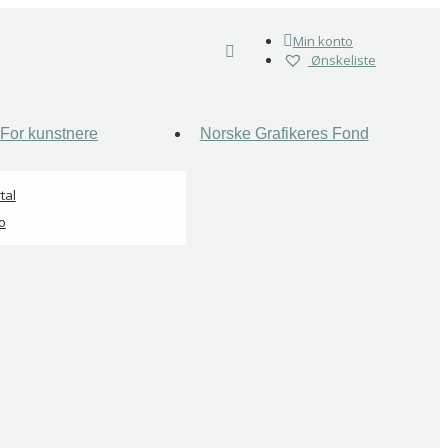
Min konto
Ønskeliste
For kunstnere
Norske Grafikeres Fond
tal
o