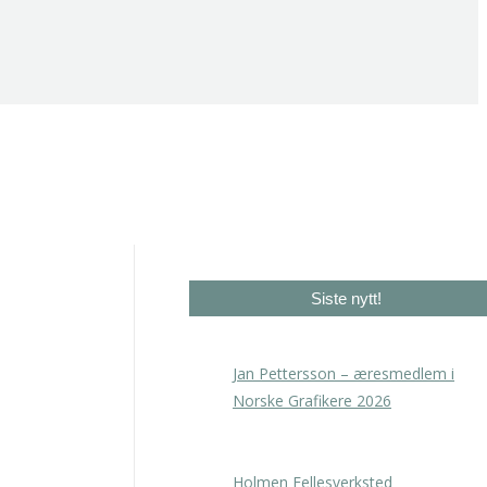
Siste nytt!
Jan Pettersson – æresmedlem i
Norske Grafikere 2026
23. april 2026
Holmen Fellesverksted