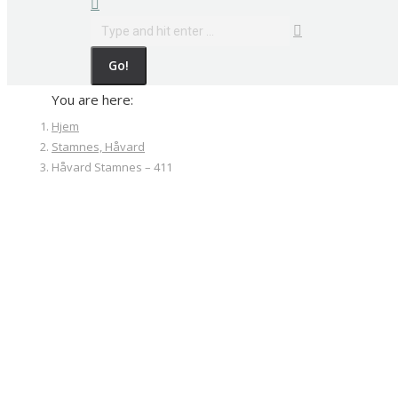
Search:
You are here:
Hjem
Stamnes, Håvard
Håvard Stamnes – 411