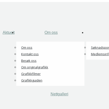
Aktuelt
Om oss
Om oss
Søknadspor
Kontakt oss
Medlemsinf
Besøk oss
Om originalgrafikk
Grafikkfilmer
Grafikkguiden
Nettgalleri