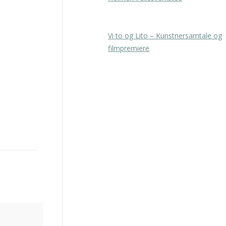
23. februar 2026
Vi to og Lito – Kunstnersamtale og
filmpremiere
5. februar 2026