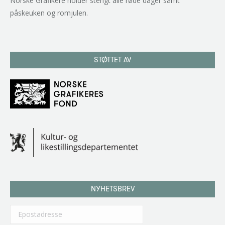
Norske Grafikere holder stengt alle røde dager samt
påskeuken og romjulen.
STØTTET AV
NYHETSBREV