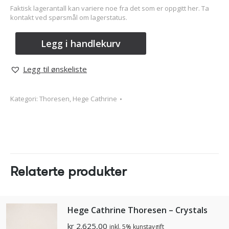
Faktisk lagerantall kan variere noe fra det som er oppgitt her. Ta
kontakt ved spørsmål om lagerstatus.
Legg i handlekurv
Legg til ønskeliste
Kategori:
Thoresen, Hege Cathrine
Relaterte produkter
Hege Cathrine Thoresen – Crystals
kr
2.625,00
inkl. 5% kunstavgift