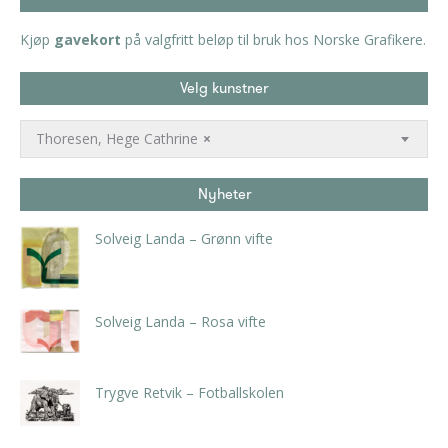
Kjøp
gavekort
på valgfritt beløp til bruk hos Norske Grafikere.
Velg kunstner
Thoresen, Hege Cathrine
×
Nyheter
Solveig Landa – Grønn vifte
kr
5.250,00
inkl. 5% kunstavgift
Solveig Landa – Rosa vifte
kr
5.250,00
inkl. 5% kunstavgift
Trygve Retvik – Fotballskolen
kr
2.940,00
inkl. 5% kunstavgift