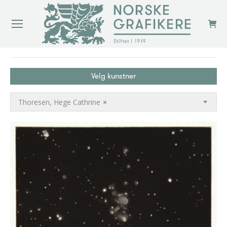
You are here:
Velg kunstner
Thoresen, Hege Cathrine
×