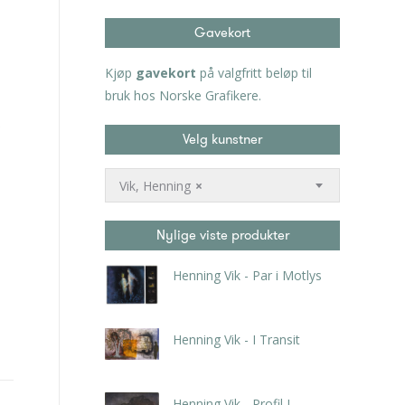
Gavekort
Kjøp
gavekort
på valgfritt beløp til
bruk hos Norske Grafikere.
Velg kunstner
Vik, Henning
×
Nylige viste produkter
Henning Vik - Par i Motlys
kr
2.625,00
inkl. 5% kunstavgift
Henning Vik - I Transit
kr
3.570,00
inkl. 5% kunstavgift
Henning Vik - Profil I