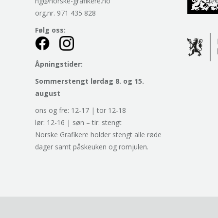
ng@norske-grafikere.no
org.nr. 971 435 828
Følg oss:
Åpningstider:
Sommerstengt lørdag 8. og 15.
august
ons og fre: 12-17 | tor 12-18
lør: 12-16 | søn – tir: stengt
Norske Grafikere holder stengt alle røde
dager samt påskeuken og romjulen.