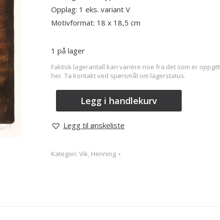
Opplag: 1 eks. variant V
Motivformat: 18 x 18,5 cm
1 på lager
Faktisk lagerantall kan variere noe fra det som er oppgitt
her. Ta kontakt ved spørsmål om lagerstatus.
Legg i handlekurv
Legg til ønskeliste
Kategori:
Vik, Henning