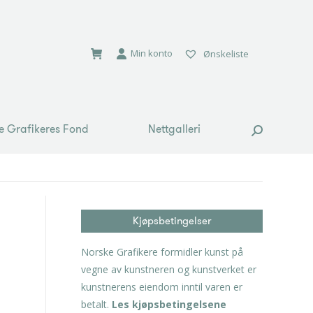
e Grafikeres Fond
Nettgalleri
Search:
Min konto
Ønskeliste
e Grafikeres Fond
Nettgalleri
Search:
Kjøpsbetingelser
Norske Grafikere formidler kunst på
vegne av kunstneren og kunstverket er
kunstnerens eiendom inntil varen er
betalt.
Les kjøpsbetingelsene