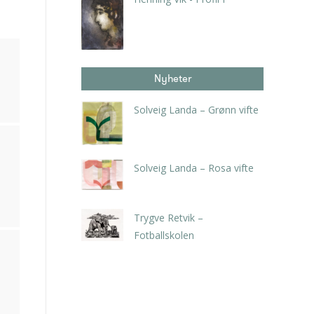
kr
2.000,00
Nyheter
Solveig Landa – Grønn vifte
kr
5.250,00
inkl. 5% kunstavgift
Solveig Landa – Rosa vifte
kr
5.250,00
inkl. 5% kunstavgift
Trygve Retvik –
Fotballskolen
kr
2.940,00
inkl. 5% kunstavgift