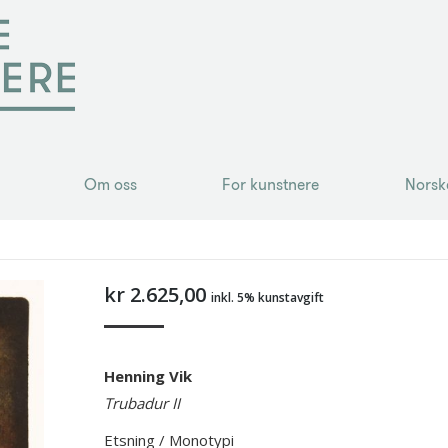
Om oss
For kunstnere
Norsk
Om oss
For kunstnere
Norsk
kr
2.625,00
inkl. 5% kunstavgift
Henning Vik
Trubadur II
Etsning / Monotypi