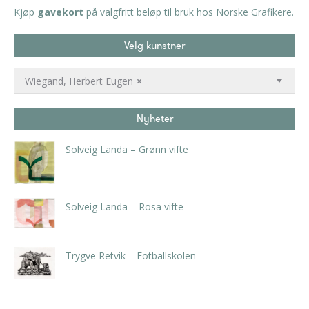
Kjøp
gavekort
på valgfritt beløp til bruk hos Norske Grafikere.
Velg kunstner
Wiegand, Herbert Eugen
×
Nyheter
Solveig Landa – Grønn vifte
kr
5.250,00
inkl. 5% kunstavgift
Solveig Landa – Rosa vifte
kr
5.250,00
inkl. 5% kunstavgift
Trygve Retvik – Fotballskolen
kr
2.940,00
inkl. 5% kunstavgift