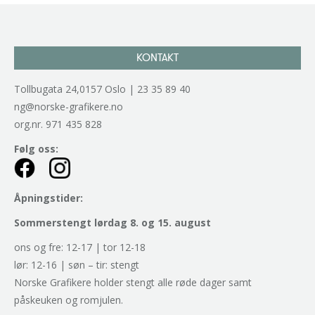
KONTAKT
Tollbugata 24,0157 Oslo | 23 35 89 40
ng@norske-grafikere.no
org.nr. 971 435 828
Følg oss:
Åpningstider:
Sommerstengt lørdag 8. og 15. august
ons og fre: 12-17 | tor 12-18
lør: 12-16 | søn – tir: stengt
Norske Grafikere holder stengt alle røde dager samt
påskeuken og romjulen.