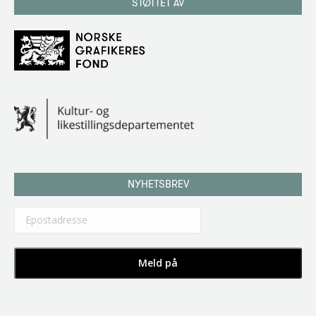
STØTTET AV
NYHETSBREV