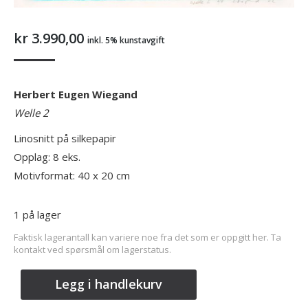
kr
3.990,00
inkl. 5% kunstavgift
Herbert Eugen Wiegand
Welle 2
Linosnitt på silkepapir
Opplag: 8 eks.
Motivformat: 40 x 20 cm
1 på lager
Faktisk lagerantall kan variere noe fra det som er oppgitt her. Ta
kontakt ved spørsmål om lagerstatus.
Legg i handlekurv