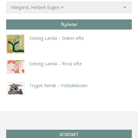
Wiegand, Herbert Eugen
×
Nyheter
Solveig Landa – Grønn vifte
kr
5.250,00
inkl. 5% kunstavgift
Solveig Landa – Rosa vifte
kr
5.250,00
inkl. 5% kunstavgift
Trygve Retvik – Fotballskolen
kr
2.940,00
inkl. 5% kunstavgift
KONTAKT