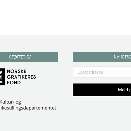
STØTTET AV
NYHETS