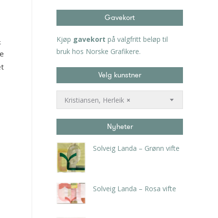
Gavekort
Kjøp
gavekort
på valgfritt beløp til
–
bruk hos Norske Grafikere.
e
et
Velg kunstner
Kristiansen, Herleik
×
Nyheter
Solveig Landa – Grønn vifte
kr
5.250,00
inkl. 5% kunstavgift
Solveig Landa – Rosa vifte
kr
5.250,00
inkl. 5% kunstavgift