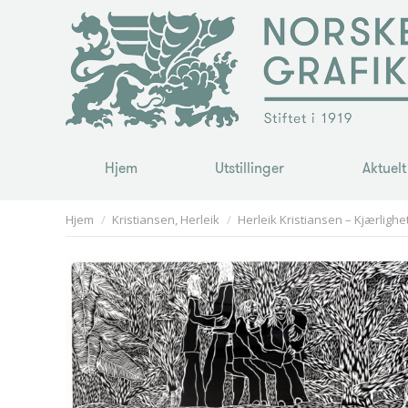
Hjem
Utstillinger
Aktuelt
Hjem
Utstillinger
Aktuelt
You are here:
Hjem
Kristiansen, Herleik
Herleik Kristiansen – Kjærlighe