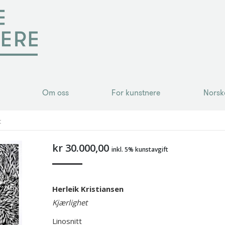
Om oss
For kunstnere
Norsk
Om oss
For kunstnere
Norsk
t
kr
30.000,00
inkl. 5% kunstavgift
Herleik Kristiansen
Kjærlighet
Linosnitt