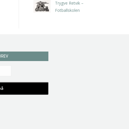
Trygve Retvik –
Fotballskolen
kr
2.940,00
inkl. 5% kunstavgift
BREV