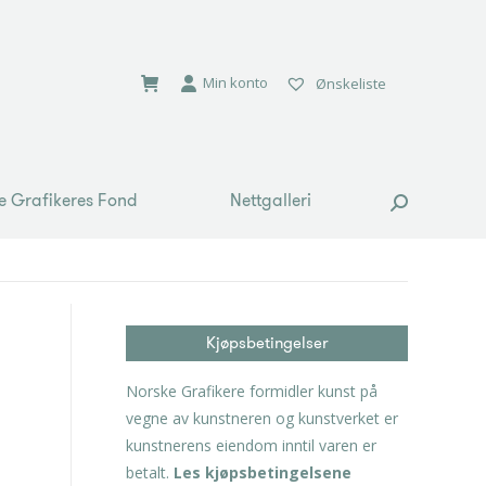
e Grafikeres Fond
Nettgalleri
Search:
Min konto
Ønskeliste
e Grafikeres Fond
Nettgalleri
Search:
Kjøpsbetingelser
Norske Grafikere formidler kunst på
vegne av kunstneren og kunstverket er
kunstnerens eiendom inntil varen er
betalt.
Les kjøpsbetingelsene