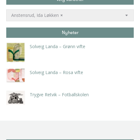
Anstensrud, Ida Løkken
×
Nyheter
Solveig Landa – Grønn vifte
kr
5.250,00
inkl. 5% kunstavgift
Solveig Landa – Rosa vifte
kr
5.250,00
inkl. 5% kunstavgift
Trygve Retvik – Fotballskolen
kr
2.940,00
inkl. 5% kunstavgift