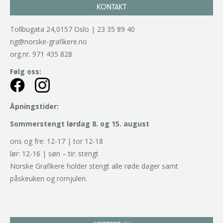
KONTAKT
Tollbugata 24,0157 Oslo | 23 35 89 40
ng@norske-grafikere.no
org.nr. 971 435 828
Følg oss:
Åpningstider:
Sommerstengt lørdag 8. og 15. august
ons og fre: 12-17 | tor 12-18
lør: 12-16 | søn – tir: stengt
Norske Grafikere holder stengt alle røde dager samt
påskeuken og romjulen.