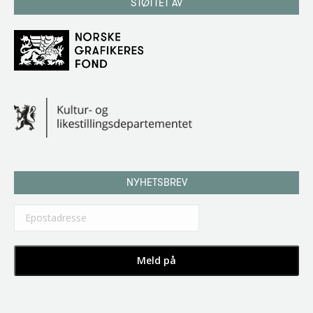
STØTTET AV
NYHETSBREV