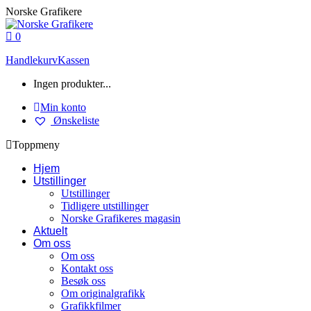
Skip
Norske Grafikere
to
content
0
Handlekurv
Kassen
Ingen produkter...
Min konto
Ønskeliste
Toppmeny
Hjem
Utstillinger
Utstillinger
Tidligere utstillinger
Norske Grafikeres magasin
Aktuelt
Om oss
Om oss
Kontakt oss
Besøk oss
Om originalgrafikk
Grafikkfilmer