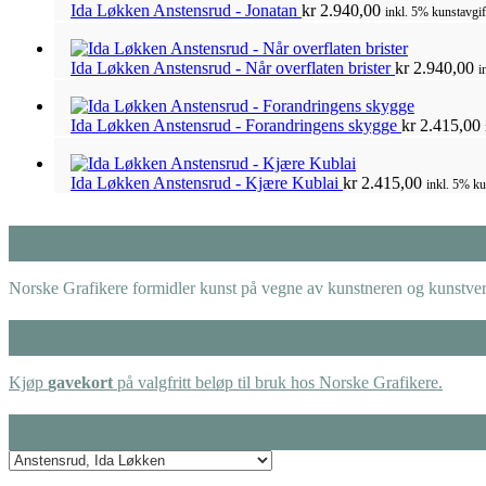
Ida Løkken Anstensrud - Jonatan
kr
2.940,00
inkl. 5% kunstavgif
Ida Løkken Anstensrud - Når overflaten brister
kr
2.940,00
i
Ida Løkken Anstensrud - Forandringens skygge
kr
2.415,00
Ida Løkken Anstensrud - Kjære Kublai
kr
2.415,00
inkl. 5% ku
Norske Grafikere formidler kunst på vegne av kunstneren og kunstverk
Kjøp
gavekort
på valgfritt beløp til bruk hos Norske Grafikere.