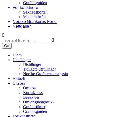
Grafikkguiden
For kunstnere
Søknadsportal
Medlemsinfo
Norske Grafikeres Fond
Nettgalleri
Search:
Hjem
Utstillinger
Utstillinger
Tidligere utstillinger
Norske Grafikeres magasin
Aktuelt
Om oss
Om oss
Kontakt oss
Besøk oss
Om originalgrafikk
Grafikkfilmer
Grafikkguiden
For kunstnere