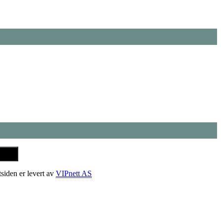
tsiden er levert av
VIPnett AS
t
T