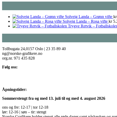
Solveig Landa – Grønn vifte
kr
Solveig Landa – Rosa vifte
kr
5.
Trygve Retvik – Fotballskole
Tollbugata 24,0157 Oslo | 23 35 89 40
ng@norske-grafikere.no
org.nr. 971 435 828
Følg oss:
Åpningstider:
Sommerstengt fra og med 13. juli til og med 4. august 2026
ons og fre: 12-17 | tor 12-18
lør: 12-16 | søn – tir: stengt
Norske Grafikere holder stengt alle røde dager samt påskeuken og ro