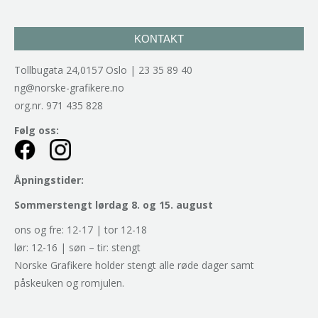
KONTAKT
Tollbugata 24,0157 Oslo | 23 35 89 40
ng@norske-grafikere.no
org.nr. 971 435 828
Følg oss:
Åpningstider:
Sommerstengt lørdag 8. og 15. august
ons og fre: 12-17 | tor 12-18
lør: 12-16 | søn – tir: stengt
Norske Grafikere holder stengt alle røde dager samt
påskeuken og romjulen.