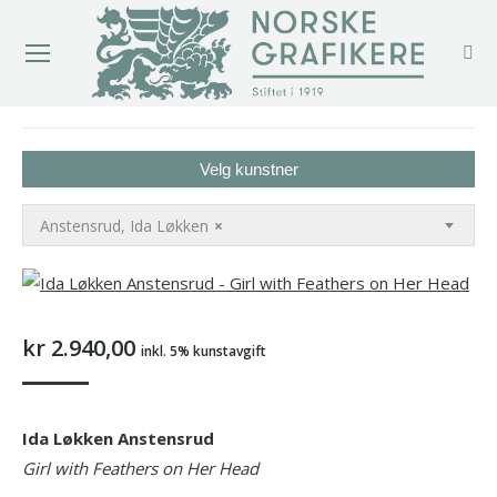
You are here:
Velg kunstner
Anstensrud, Ida Løkken
×
kr
2.940,00
inkl. 5% kunstavgift
Ida Løkken Anstensrud
Girl with Feathers on Her Head