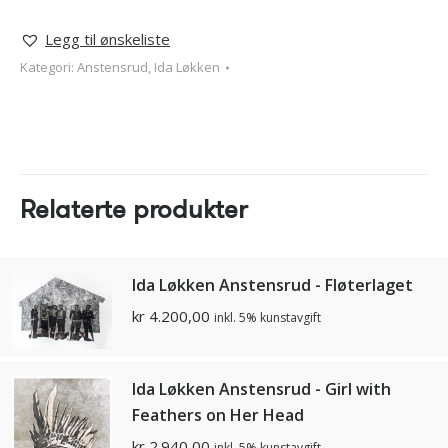
Legg til ønskeliste
Kategori:
Anstensrud, Ida Løkken
Relaterte produkter
Ida Løkken Anstensrud - Fløterlaget
kr
4.200,00
inkl. 5% kunstavgift
Ida Løkken Anstensrud - Girl with
Feathers on Her Head
kr
2.940,00
inkl. 5% kunstavgift