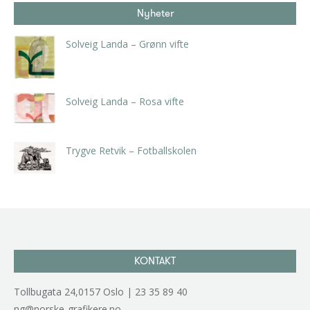
Nyheter
Solveig Landa – Grønn vifte
kr
5.250,00
inkl. 5% kunstavgift
Solveig Landa – Rosa vifte
kr
5.250,00
inkl. 5% kunstavgift
Trygve Retvik – Fotballskolen
kr
2.940,00
inkl. 5% kunstavgift
KONTAKT
Tollbugata 24,0157 Oslo | 23 35 89 40
ng@norske-grafikere.no