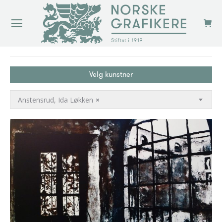
You are here:
Velg kunstner
Anstensrud, Ida Løkken
×