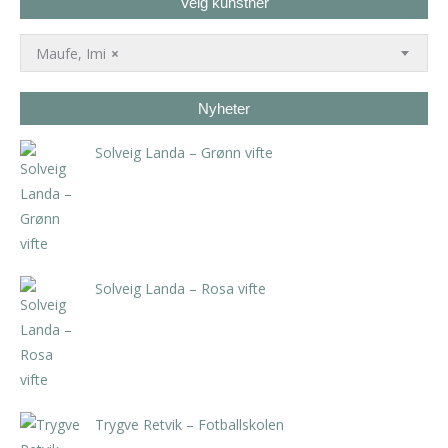
Velg kunstner
Maufe, Imi
×
Nyheter
Solveig Landa – Grønn vifte
kr
5.250,00
inkl. 5% kunstavgift
Solveig Landa – Rosa vifte
kr
5.250,00
inkl. 5% kunstavgift
Trygve Retvik – Fotballskolen