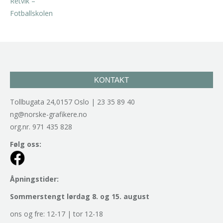
kr
2.940,00
inkl. 5% kunstavgift
KONTAKT
Tollbugata 24,0157 Oslo | 23 35 89 40
ng@norske-grafikere.no
org.nr. 971 435 828
Følg oss:
Åpningstider:
Sommerstengt lørdag 8. og 15. august
ons og fre: 12-17 | tor 12-18