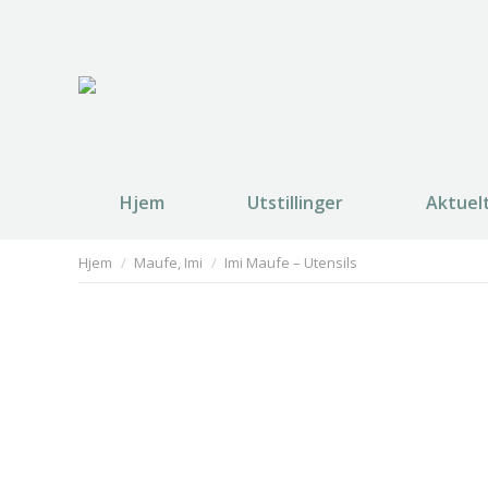
Hjem
Utstillinger
Aktuel
You are here:
Hjem
Maufe, Imi
Imi Maufe – Utensils