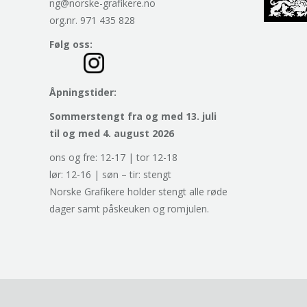
ng@norske-grafikere.no
org.nr. 971 435 828
Følg oss:
Åpningstider:
Sommerstengt fra og med 13. juli
til og med 4. august 2026
ons og fre: 12-17 | tor 12-18
lør: 12-16 | søn – tir: stengt
Norske Grafikere holder stengt alle røde
dager samt påskeuken og romjulen.