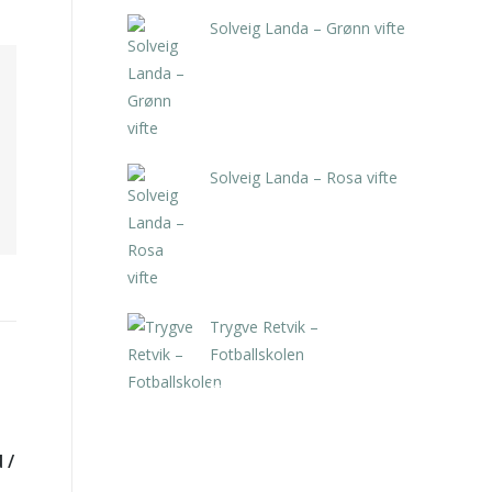
Solveig Landa – Grønn vifte
kr
5.250,00
inkl. 5% kunstavgift
Solveig Landa – Rosa vifte
kr
5.250,00
inkl. 5% kunstavgift
Trygve Retvik –
Fotballskolen
kr
2.940,00
inkl. 5% kunstavgift
 /