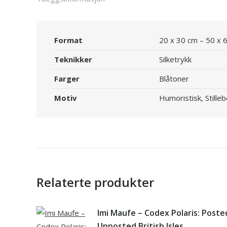
Format
20 x 30 cm – 50 x 
Teknikker
Silketrykk
Farger
Blåtoner
Motiv
Humoristisk, Stille
Relaterte produkter
Imi Maufe – Codex Polaris: Poste
Unposted British Isles