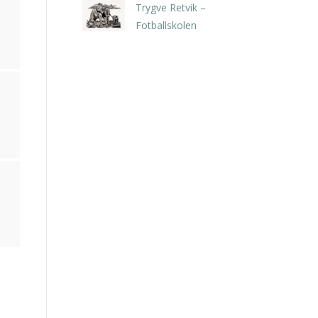
Trygve Retvik –
Fotballskolen
kr
2.940,00
inkl. 5% kunstavgift