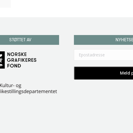
STØTTET AV
NYHETS