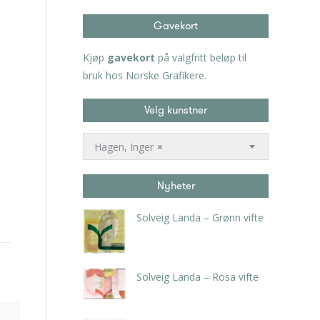
Gavekort
Kjøp
gavekort
på valgfritt beløp til
bruk hos Norske Grafikere.
Velg kunstner
Hagen, Inger
×
Nyheter
Solveig Landa – Grønn vifte
kr
5.250,00
inkl. 5% kunstavgift
Solveig Landa – Rosa vifte
kr
5.250,00
inkl. 5% kunstavgift