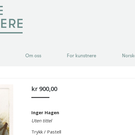
Om oss
For kunstnere
Norsk
Om oss
For kunstnere
Norsk
kr
900,00
Inger Hagen
Uten tittel
Trykk / Pastell