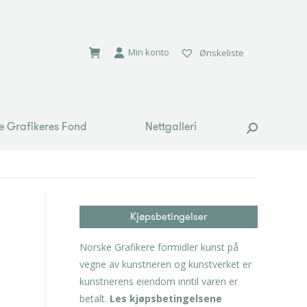
e Grafikeres Fond
Nettgalleri
Search:
Min konto
Ønskeliste
e Grafikeres Fond
Nettgalleri
Search:
Kjøpsbetingelser
Norske Grafikere formidler kunst på
vegne av kunstneren og kunstverket er
kunstnerens eiendom inntil varen er
betalt.
Les kjøpsbetingelsene