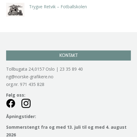
Trygve Retvik – Fotballskolen
kr
2.940,00
inkl. 5% kunstavgift
KONTAKT
Tollbugata 24,0157 Oslo | 23 35 89 40
ng@norske-grafikere.no
org.nr. 971 435 828
Følg oss:
Åpningstider:
Sommerstengt fra og med 13. juli til og med 4. august
2026