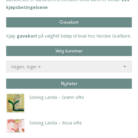
kjøpsbetingelsene
Gavekort
Kjøp
gavekort
på valgfritt beløp til bruk hos Norske Grafikere.
Velg kunstner
Hagen, Inger
×
Nyheter
Solveig Landa – Grønn vifte
kr
5.250,00
inkl. 5% kunstavgift
Solveig Landa – Rosa vifte
kr
5.250,00
inkl. 5% kunstavgift