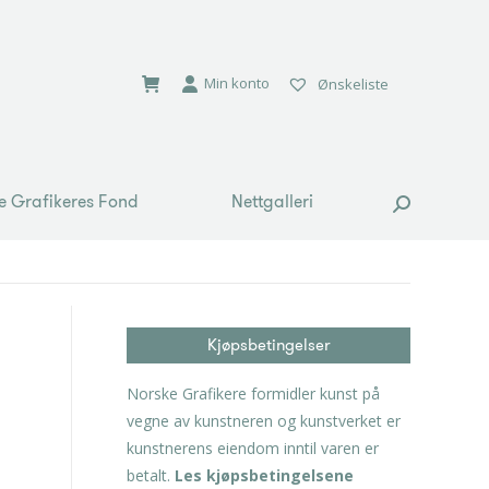
e Grafikeres Fond
Nettgalleri
Search:
Min konto
Ønskeliste
e Grafikeres Fond
Nettgalleri
Search:
Kjøpsbetingelser
Norske Grafikere formidler kunst på
vegne av kunstneren og kunstverket er
kunstnerens eiendom inntil varen er
betalt.
Les kjøpsbetingelsene