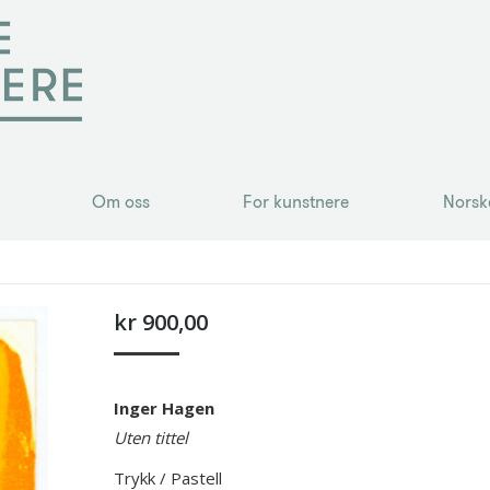
Om oss
For kunstnere
Norsk
Om oss
For kunstnere
Norsk
kr
900,00
Inger Hagen
Uten tittel
Trykk / Pastell