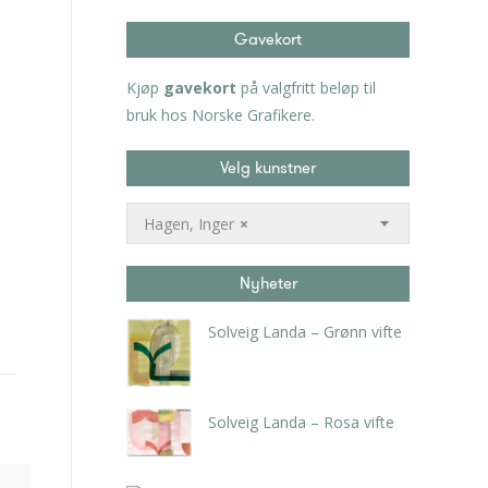
Gavekort
Kjøp
gavekort
på valgfritt beløp til
bruk hos Norske Grafikere.
Velg kunstner
Hagen, Inger
×
Nyheter
Solveig Landa – Grønn vifte
kr
5.250,00
inkl. 5% kunstavgift
Solveig Landa – Rosa vifte
kr
5.250,00
inkl. 5% kunstavgift