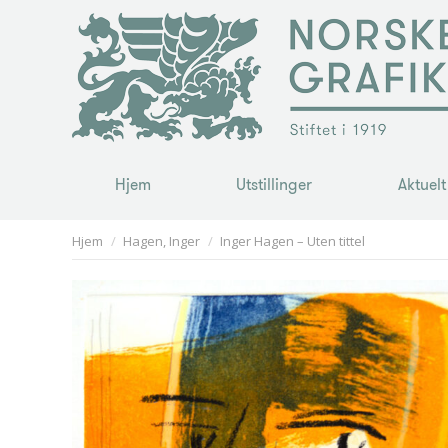
Hjem
Utstillinger
Aktuelt
Hjem
Utstillinger
Aktuelt
You are here:
Hjem
Hagen, Inger
Inger Hagen – Uten tittel