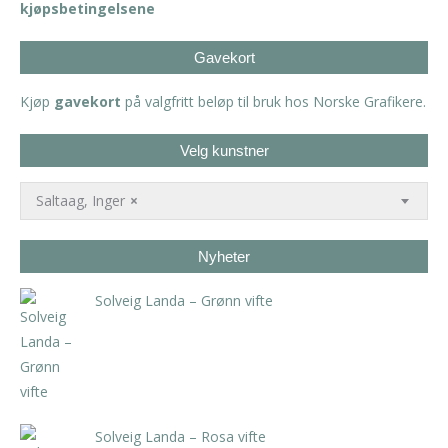
kjøpsbetingelsene
Gavekort
Kjøp
gavekort
på valgfritt beløp til bruk hos Norske Grafikere.
Velg kunstner
Saltaag, Inger
×
Nyheter
Solveig Landa – Grønn vifte
kr
5.250,00
inkl. 5% kunstavgift
Solveig Landa – Rosa vifte