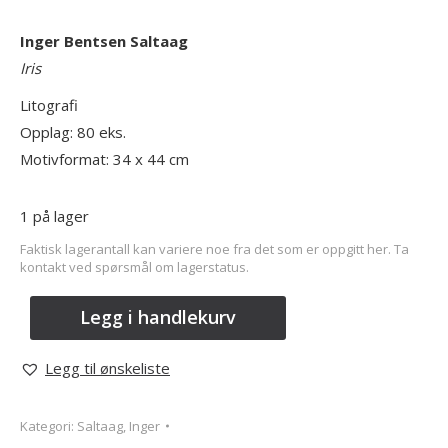
Inger Bentsen Saltaag
Iris
Litografi
Opplag: 80 eks.
Motivformat: 34 x 44 cm
1 på lager
Faktisk lagerantall kan variere noe fra det som er oppgitt her. Ta
kontakt ved spørsmål om lagerstatus.
Legg i handlekurv
Legg til ønskeliste
Kategori:
Saltaag, Inger