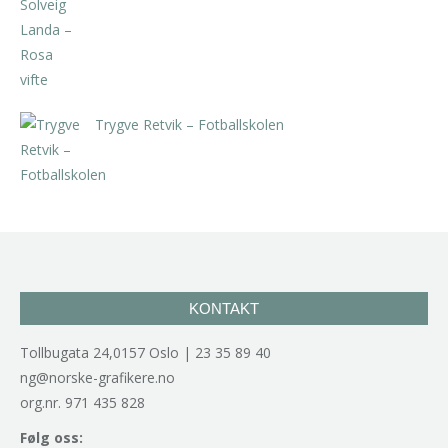
kr
5.250,00
inkl. 5% kunstavgift
Trygve Retvik – Fotballskolen
kr
2.940,00
inkl. 5% kunstavgift
KONTAKT
Tollbugata 24,0157 Oslo | 23 35 89 40
ng@norske-grafikere.no
org.nr. 971 435 828
Følg oss: