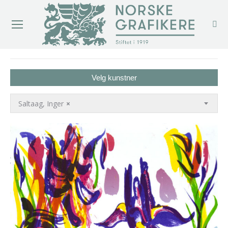
You are here:
Velg kunstner
Saltaag, Inger
×