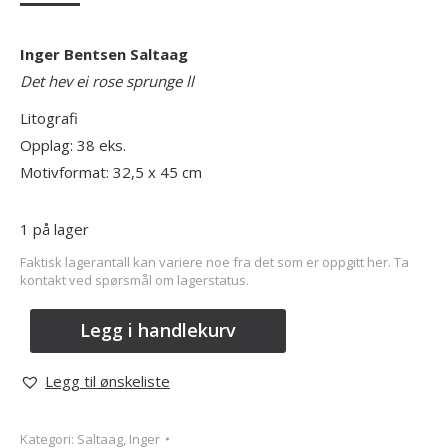
Inger Bentsen Saltaag
Det hev ei rose sprunge ll
Litografi
Opplag: 38 eks.
Motivformat: 32,5 x 45 cm
1 på lager
Faktisk lagerantall kan variere noe fra det som er oppgitt her. Ta
kontakt ved spørsmål om lagerstatus.
Legg i handlekurv
Legg til ønskeliste
Kategori:
Saltaag, Inger