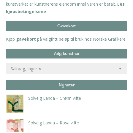
kunstverket er kunstnerens eiendom inntil varen er betalt.
Les
kjøpsbetingelsene
Gavekort
Kjøp
gavekort
på valgfritt beløp til bruk hos Norske Grafikere.
Velg kunstner
Saltaag, Inger
×
Nyheter
Solveig Landa – Grønn vifte
kr
5.250,00
inkl. 5% kunstavgift
Solveig Landa – Rosa vifte
kr
5.250,00
inkl. 5% kunstavgift