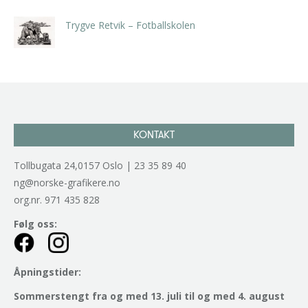
Trygve Retvik – Fotballskolen
kr
2.940,00
inkl. 5% kunstavgift
KONTAKT
Tollbugata 24,0157 Oslo | 23 35 89 40
ng@norske-grafikere.no
org.nr. 971 435 828
Følg oss:
Åpningstider:
Sommerstengt fra og med 13. juli til og med 4. august