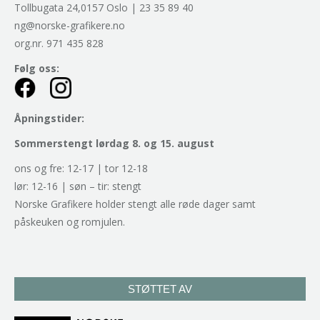
Tollbugata 24,0157 Oslo | 23 35 89 40
ng@norske-grafikere.no
org.nr. 971 435 828
Følg oss:
Åpningstider:
Sommerstengt lørdag 8. og 15. august
ons og fre: 12-17 | tor 12-18
lør: 12-16 | søn – tir: stengt
Norske Grafikere holder stengt alle røde dager samt
påskeuken og romjulen.
STØTTET AV