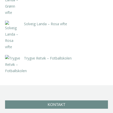
Solveig Landa – Rosa vifte
kr
5.250,00
inkl. 5% kunstavgift
Trygve Retvik – Fotballskolen
kr
2.940,00
inkl. 5% kunstavgift
KONTAKT