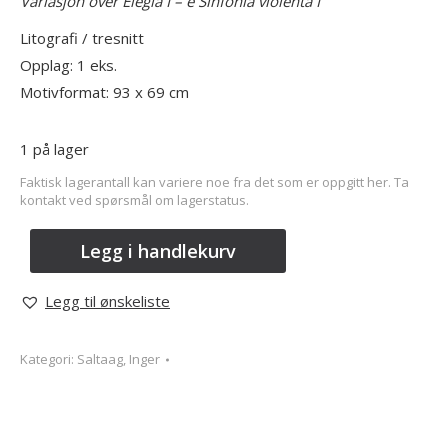
Variasjon over Elegia I – e Sinfonia violenta I
Litografi / tresnitt
Opplag: 1 eks.
Motivformat: 93 x 69 cm
1 på lager
Faktisk lagerantall kan variere noe fra det som er oppgitt her. Ta
kontakt ved spørsmål om lagerstatus.
Legg i handlekurv
Legg til ønskeliste
Kategori:
Saltaag, Inger