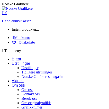
Skip
Norske Grafikere
to
content
0
Handlekurv
Kassen
Ingen produkter...
Min konto
Ønskeliste
Toppmeny
Hjem
Utstillinger
Utstillinger
Tidligere utstillinger
Norske Grafikeres magasin
Aktuelt
Om oss
Om oss
Kontakt oss
Besøk oss
Om originalgrafikk
Grafikkfilmer