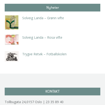
Nyheter
Solveig Landa – Grønn vifte
kr
5.250,00
inkl. 5% kunstavgift
Solveig Landa – Rosa vifte
kr
5.250,00
inkl. 5% kunstavgift
Trygve Retvik – Fotballskolen
kr
2.940,00
inkl. 5% kunstavgift
KONTAKT
Tollbugata 24,0157 Oslo | 23 35 89 40