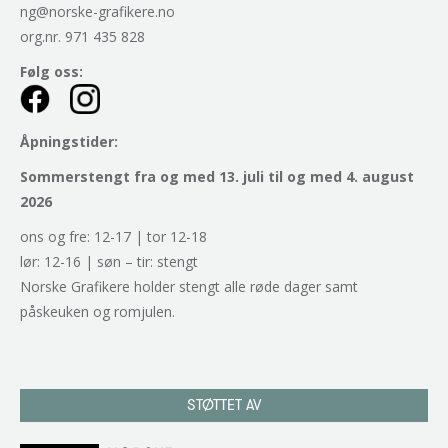
ng@norske-grafikere.no
org.nr. 971 435 828
Følg oss:
Åpningstider:
Sommerstengt fra og med 13. juli til og med 4. august
2026
ons og fre: 12-17 | tor 12-18
lør: 12-16 | søn – tir: stengt
Norske Grafikere holder stengt alle røde dager samt
påskeuken og romjulen.
STØTTET AV