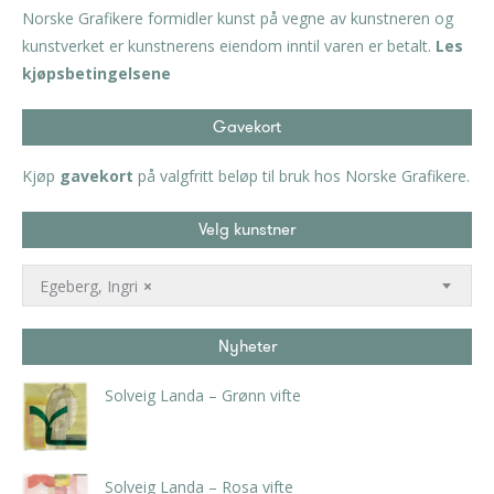
Norske Grafikere formidler kunst på vegne av kunstneren og
kunstverket er kunstnerens eiendom inntil varen er betalt.
Les
kjøpsbetingelsene
Gavekort
Kjøp
gavekort
på valgfritt beløp til bruk hos Norske Grafikere.
Velg kunstner
Egeberg, Ingri
×
Nyheter
Solveig Landa – Grønn vifte
kr
5.250,00
inkl. 5% kunstavgift
Solveig Landa – Rosa vifte