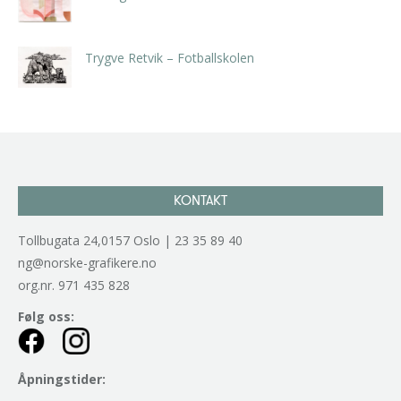
kr
5.250,00
inkl. 5% kunstavgift
Trygve Retvik – Fotballskolen
kr
2.940,00
inkl. 5% kunstavgift
KONTAKT
Tollbugata 24,0157 Oslo | 23 35 89 40
ng@norske-grafikere.no
org.nr. 971 435 828
Følg oss:
Åpningstider: