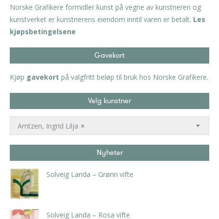
Norske Grafikere formidler kunst på vegne av kunstneren og
kunstverket er kunstnerens eiendom inntil varen er betalt.
Les
kjøpsbetingelsene
Gavekort
Kjøp
gavekort
på valgfritt beløp til bruk hos Norske Grafikere.
Velg kunstner
Arntzen, Ingrid Lilja
×
Nyheter
Solveig Landa – Grønn vifte
kr
5.250,00
inkl. 5% kunstavgift
Solveig Landa – Rosa vifte