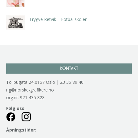
kr
5.250,00
inkl. 5% kunstavgift
Trygve Retvik – Fotballskolen
kr
2.940,00
inkl. 5% kunstavgift
KONTAKT
Tollbugata 24,0157 Oslo | 23 35 89 40
ng@norske-grafikere.no
org.nr. 971 435 828
Følg oss:
Åpningstider: