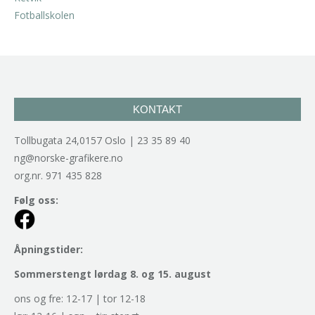
kr
2.940,00
inkl. 5% kunstavgift
KONTAKT
Tollbugata 24,0157 Oslo | 23 35 89 40
ng@norske-grafikere.no
org.nr. 971 435 828
Følg oss:
Åpningstider:
Sommerstengt lørdag 8. og 15. august
ons og fre: 12-17 | tor 12-18