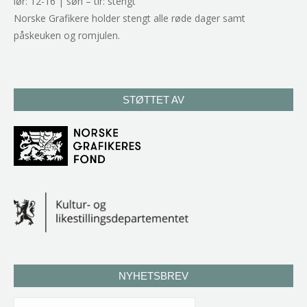
lør: 12-16 | søn – tir: stengt
Norske Grafikere holder stengt alle røde dager samt
påskeuken og romjulen.
STØTTET AV
NYHETSBREV