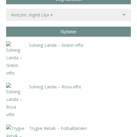
Arntzen, Ingrid Lilja
×
Nyheter
Solveig Landa – Grønn vifte
kr
5.250,00
inkl. 5% kunstavgift
Solveig Landa – Rosa vifte
kr
5.250,00
inkl. 5% kunstavgift
Trygve Retvik – Fotballskolen