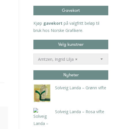
Gavekort
Kjøp
gavekort
på valgfritt beløp til
bruk hos Norske Grafikere.
Velg kunstner
Arntzen, Ingrid Lilja
×
Nyheter
Solveig Landa – Grønn vifte
kr
5.250,00
inkl. 5% kunstavgift
Solveig Landa – Rosa vifte
kr
5.250,00
inkl. 5% kunstavgift