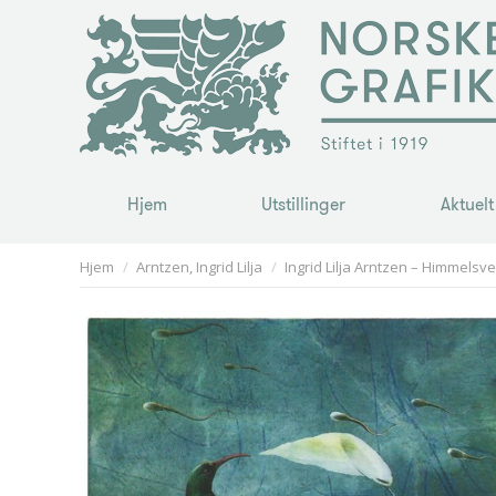
Hjem
Utstillinger
Aktuelt
Hjem
Utstillinger
Aktuelt
You are here:
Hjem
Arntzen, Ingrid Lilja
Ingrid Lilja Arntzen – Himmelsv