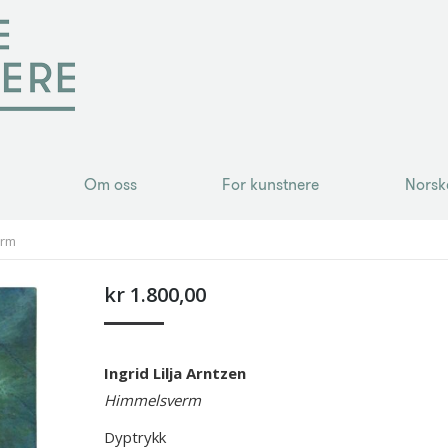
Om oss
For kunstnere
Norsk
Om oss
For kunstnere
Norsk
erm
kr
1.800,00
Ingrid Lilja Arntzen
Himmelsverm
Dyptrykk