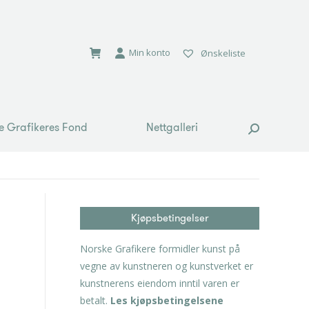
e Grafikeres Fond
Nettgalleri
Search:
Min konto
Ønskeliste
e Grafikeres Fond
Nettgalleri
Search:
Kjøpsbetingelser
Norske Grafikere formidler kunst på
vegne av kunstneren og kunstverket er
kunstnerens eiendom inntil varen er
betalt.
Les kjøpsbetingelsene