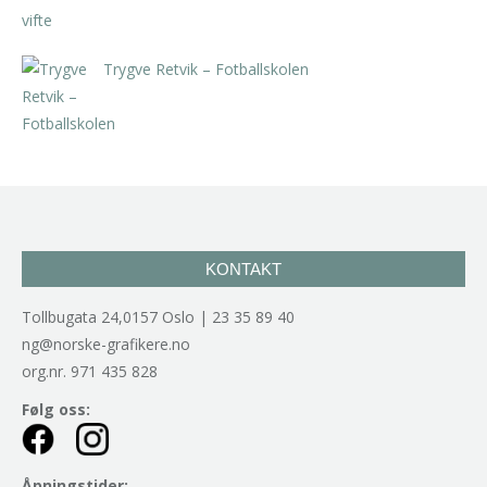
Trygve Retvik – Fotballskolen
kr
2.940,00
inkl. 5% kunstavgift
KONTAKT
Tollbugata 24,0157 Oslo | 23 35 89 40
ng@norske-grafikere.no
org.nr. 971 435 828
Følg oss:
Åpningstider: