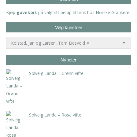
Kjøp
gavekort
på valgfritt beløp til bruk hos Norske Grafikere.
Velg kunstner
Kolstad, Jan og Larsen, Tom Eidsvold
×
Nyheter
Solveig Landa – Grønn vifte
kr
5.250,00
inkl. 5% kunstavgift
Solveig Landa – Rosa vifte
kr
5.250,00
inkl. 5% kunstavgift