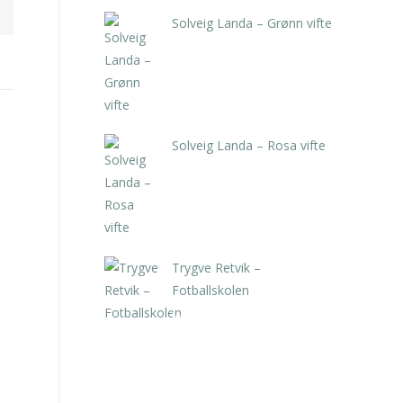
Solveig Landa – Grønn vifte
kr
5.250,00
inkl. 5% kunstavgift
Solveig Landa – Rosa vifte
kr
5.250,00
inkl. 5% kunstavgift
Trygve Retvik –
Fotballskolen
kr
2.940,00
inkl. 5% kunstavgift