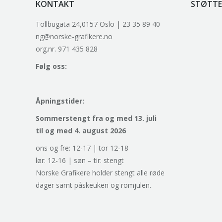
KONTAKT
STØTTE
Tollbugata 24,0157 Oslo | 23 35 89 40
ng@norske-grafikere.no
org.nr. 971 435 828
Følg oss:
Åpningstider:
Sommerstengt fra og med 13. juli
til og med 4. august 2026
ons og fre: 12-17 | tor 12-18
lør: 12-16 | søn – tir: stengt
Norske Grafikere holder stengt alle røde
dager samt påskeuken og romjulen.