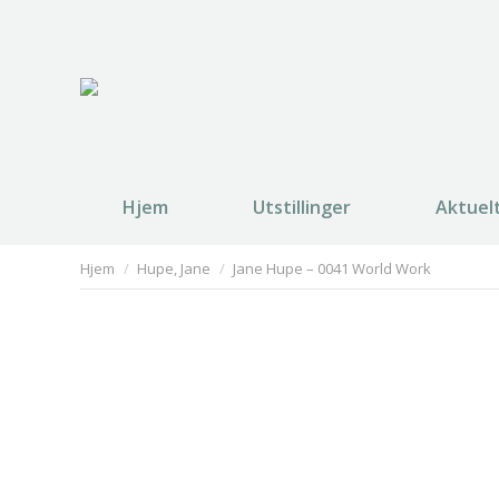
Hjem
Utstillinger
Aktuel
You are here:
Hjem
Hupe, Jane
Jane Hupe – 0041 World Work