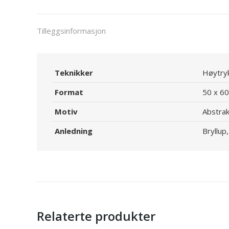
Tilleggsinformasjon
Teknikker
Høytryk
Format
50 x 60
Motiv
Abstrak
Anledning
Bryllup
Relaterte produkter