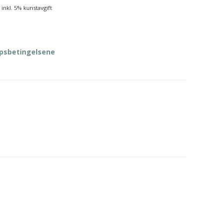
inkl. 5% kunstavgift
øpsbetingelsene