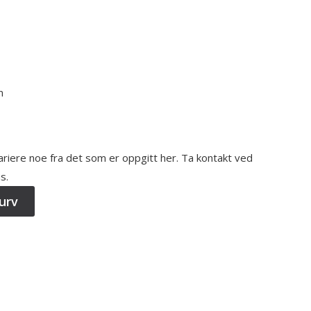
m
variere noe fra det som er oppgitt her. Ta kontakt ved
s.
urv