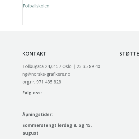
inkl. 5% kunstavgift
KONTAKT
STØTTE
Tollbugata 24,0157 Oslo | 23 35 89 40
ng@norske-grafikere.no
org.nr. 971 435 828
Følg oss:
Åpningstider:
Sommerstengt lørdag 8. og 15.
august