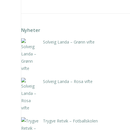
Nyheter
Solveig Landa – Grønn vifte
kr
5.250,00
inkl. 5% kunstavgift
Solveig Landa – Rosa vifte
kr
5.250,00
inkl. 5% kunstavgift
Trygve Retvik – Fotballskolen
kr
2.940,00