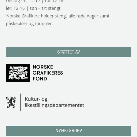
ons og fre: 12-17 | tor 12-18
lør: 12-16 | søn – tir: stengt
Norske Grafikere holder stengt alle røde dager samt
påskeuken og romjulen.
STØTTET AV
NYHETSBREV