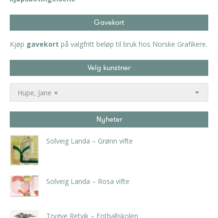
Gavekort
Kjøp
gavekort
på valgfritt beløp til bruk hos Norske Grafikere.
Velg kunstner
Hupe, Jane
×
Nyheter
Solveig Landa – Grønn vifte
kr
5.250,00
inkl. 5% kunstavgift
Solveig Landa – Rosa vifte
kr
5.250,00
inkl. 5% kunstavgift
Trygve Retvik – Fotballskolen