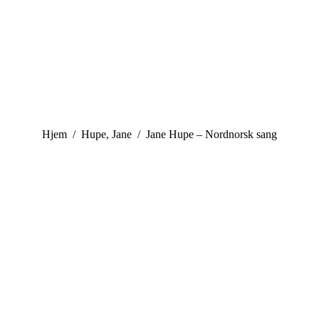
You are here:
Hjem
Hupe, Jane
Jane Hupe – Nordnorsk sang