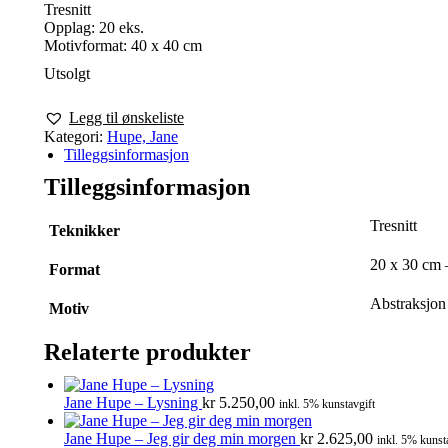
Tresnitt
Opplag: 20 eks.
Motivformat: 40 x 40 cm
Utsolgt
Legg til ønskeliste
Kategori:
Hupe, Jane
Tilleggsinformasjon
Tilleggsinformasjon
Tresnitt
Teknikker
20 x 30 cm 
Format
Abstraksjon
Motiv
Relaterte produkter
Jane Hupe – Lysning
kr
5.250,00
inkl. 5% kunstavgift
Jane Hupe – Jeg gir deg min morgen
kr
2.625,00
inkl. 5% kunst