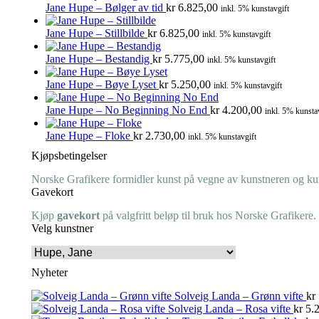
Jane Hupe – Bølger av tid
kr
6.825,00
inkl. 5% kunstavgift
Jane Hupe – Stillbilde
kr
6.825,00
inkl. 5% kunstavgift
Jane Hupe – Bestandig
kr
5.775,00
inkl. 5% kunstavgift
Jane Hupe – Bøye Lyset
kr
5.250,00
inkl. 5% kunstavgift
Jane Hupe – No Beginning No End
kr
4.200,00
inkl. 5% kunsta
Jane Hupe – Floke
kr
2.730,00
inkl. 5% kunstavgift
Kjøpsbetingelser
Norske Grafikere formidler kunst på vegne av kunstneren og kuns
Gavekort
Kjøp
gavekort
på valgfritt beløp til bruk hos Norske Grafikere.
Velg kunstner
Nyheter
Solveig Landa – Grønn vifte
kr
Solveig Landa – Rosa vifte
kr
5.2