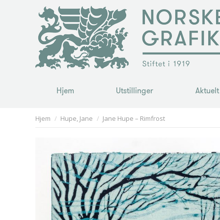
Hjem
Utstillinger
Aktuelt
Hjem
Utstillinger
Aktuelt
You are here:
Hjem
Hupe, Jane
Jane Hupe – Rimfrost