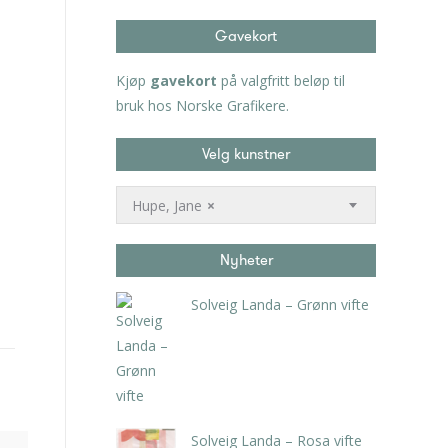
Gavekort
Kjøp
gavekort
på valgfritt beløp til
bruk hos Norske Grafikere.
Velg kunstner
Hupe, Jane
×
Nyheter
Solveig Landa – Grønn vifte
kr
5.250,00
inkl. 5% kunstavgift
Solveig Landa – Rosa vifte