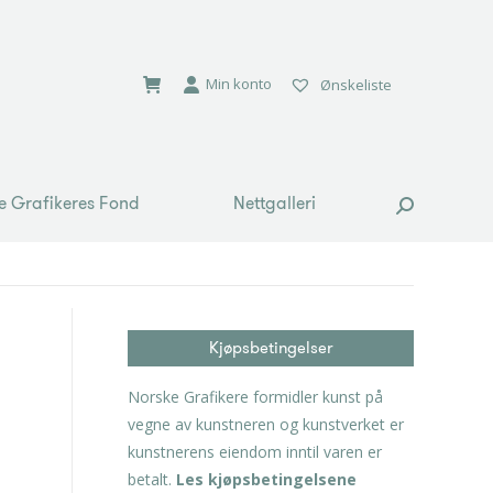
e Grafikeres Fond
Nettgalleri
Search:
Min konto
Ønskeliste
e Grafikeres Fond
Nettgalleri
Search:
Kjøpsbetingelser
Norske Grafikere formidler kunst på
vegne av kunstneren og kunstverket er
kunstnerens eiendom inntil varen er
betalt.
Les kjøpsbetingelsene