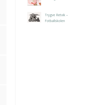
kr
5.250,00
inkl. 5% kunstavgift
Trygve Retvik –
Fotballskolen
kr
2.940,00
inkl. 5% kunstavgift