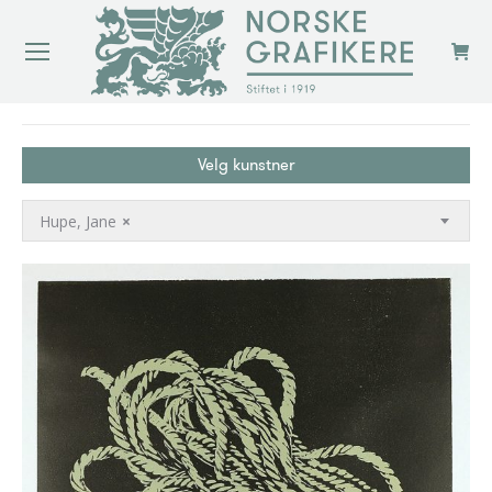
You are here:
Velg kunstner
Hupe, Jane
×