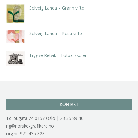
Solveig Landa – Grønn vifte
kr
5.250,00
inkl. 5% kunstavgift
Solveig Landa – Rosa vifte
kr
5.250,00
inkl. 5% kunstavgift
Trygve Retvik – Fotballskolen
kr
2.940,00
inkl. 5% kunstavgift
KONTAKT
Tollbugata 24,0157 Oslo | 23 35 89 40
ng@norske-grafikere.no
org.nr. 971 435 828